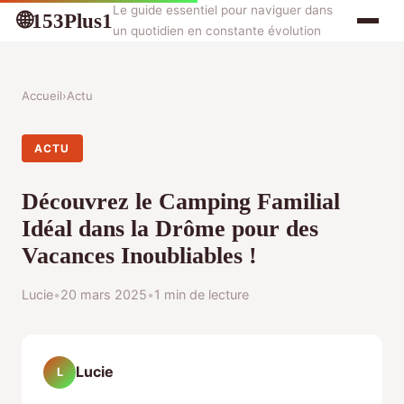
Le guide essentiel pour naviguer dans
153Plus1
🌐
un quotidien en constante évolution
Accueil
›
Actu
ACTU
Découvrez le Camping Familial
Idéal dans la Drôme pour des
Vacances Inoubliables !
Lucie
•
20 mars 2025
•
1 min de lecture
Lucie
L