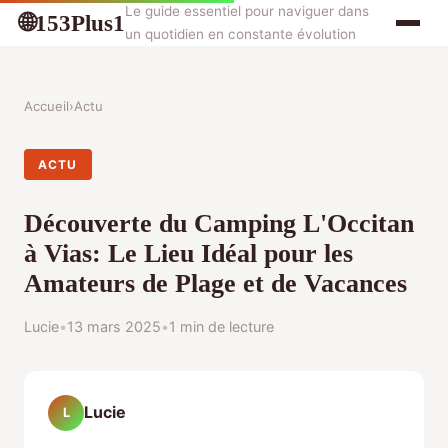
Le guide essentiel pour naviguer dans
153Plus1
🌐
un quotidien en constante évolution
Accueil
›
Actu
ACTU
Découverte du Camping L'Occitan
à Vias: Le Lieu Idéal pour les
Amateurs de Plage et de Vacances
Lucie
•
13 mars 2025
•
1 min de lecture
Lucie
L