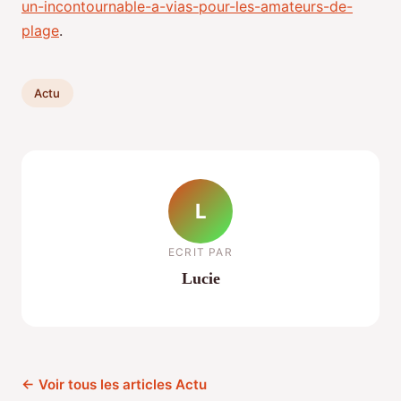
un-incontournable-a-vias-pour-les-amateurs-de-
plage
.
Actu
L
ECRIT PAR
Lucie
← Voir tous les articles Actu